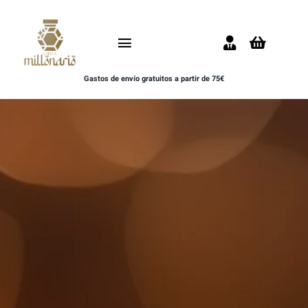
Saltar
al
Toggle
contenido
Navigation
Gastos de envío gratuitos a partir de 75€
Inicio
NOVEDADES
UNISEX
HOMBRE
MUJER
MUESTRAS