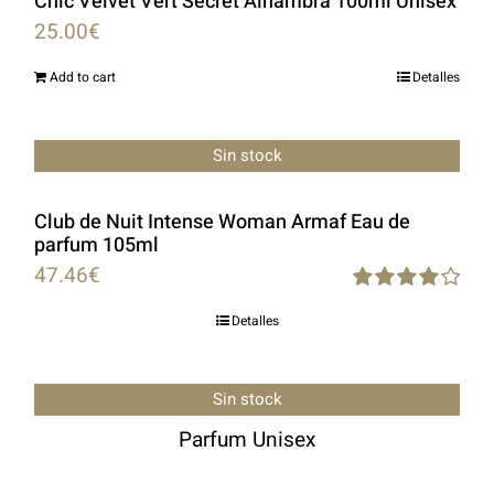
Chic Velvet Vert Secret Alhambra 100ml Unisex
25.00
€
Add to cart
Detalles
Sin stock
Club de Nuit Intense Woman Armaf Eau de
parfum 105ml
47.46
€
Rated
Detalles
4.00
out of
5
Sin stock