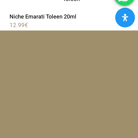
Niche Emarati Toleen 20ml
12.99
€
Add to cart
Detalles
Opulent Musk Lattafa Perfumes
24.50
€
Add to cart
Detalles
1
2
Siguiente