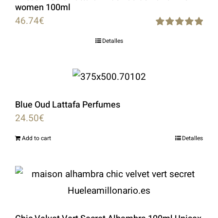
women 100ml
46.74
€
Rated
5.00
Detalles
out of 5
Blue Oud Lattafa Perfumes
24.50
€
Add to cart
Detalles