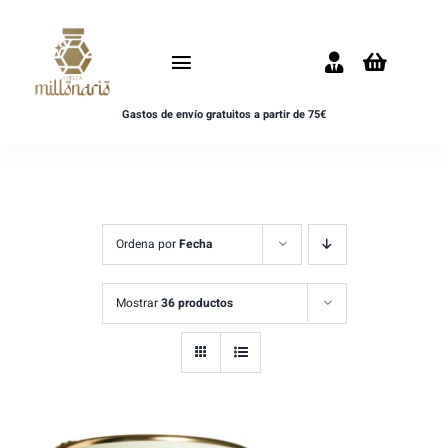
Saltar
al
Toggle
contenido
Navigation
Gastos de envío gratuitos a partir de 75€
Inicio
NOVEDADES
UNISEX
Ordena por
Fecha
HOMBRE
Mostrar
36 productos
MUJER
MUESTRAS