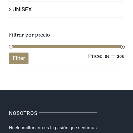
UNISEX
Filtrar por precio
Price:
—
Mi
Ma
0€
30€
Filter
pri
pri
NOSOTROS
Hueleamillonario es la pasión que sentimos