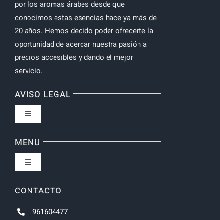
por los aromas árabes desde que
conocimos estas esencias hace ya más de
20 años. Hemos decido poder ofrecerte la
oportunidad de acercar nuestra pasión a
precios accesibles y dando el mejor
servicio.
AVISO LEGAL
Toggle
Navigation
Política de privacidad
MENU
Toggle
Navigation
Inicio
CONTACTO
961604477
NOVEDADES