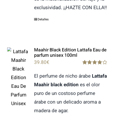
exclusividad. ¡¡HAZTE CON ELLA!!
Detalles
Maahir Black Edition Lattafa Eau de
parfum unisex 100ml
39.80
€
Rated
4.00
out of
El perfume de nicho árabe
Lattafa
5
Maahir black edition
es el olor
puro de un costoso perfume
árabe con un delicado aroma a
madera de agar.