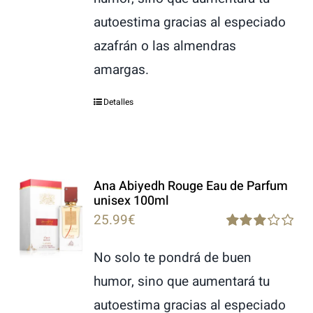
autoestima gracias al especiado
azafrán o las almendras
amargas.
Detalles
Ana Abiyedh Rouge Eau de Parfum
unisex 100ml
25.99
€
Rated
3.00
No solo te pondrá de buen
out of 5
humor, sino que aumentará tu
autoestima gracias al especiado