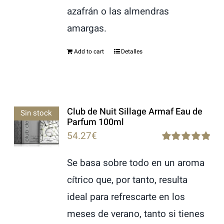
azafrán o las almendras
amargas.
Add to cart
Detalles
Club de Nuit Sillage Armaf Eau de
Sin stock
Parfum 100ml
54.27
€
Rated
5.00
out of 5
Se basa sobre todo en un aroma
cítrico que, por tanto, resulta
ideal para refrescarte en los
meses de verano, tanto si tienes