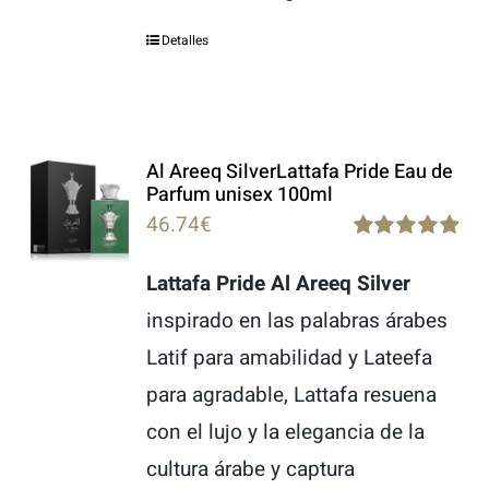
Detalles
Al Areeq SilverLattafa Pride Eau de
Parfum unisex 100ml
46.74
€
Rated
5.00
out of 5
Lattafa Pride Al Areeq Silver
inspirado en las palabras árabes
Latif para amabilidad y Lateefa
para agradable, Lattafa resuena
con el lujo y la elegancia de la
cultura árabe y captura