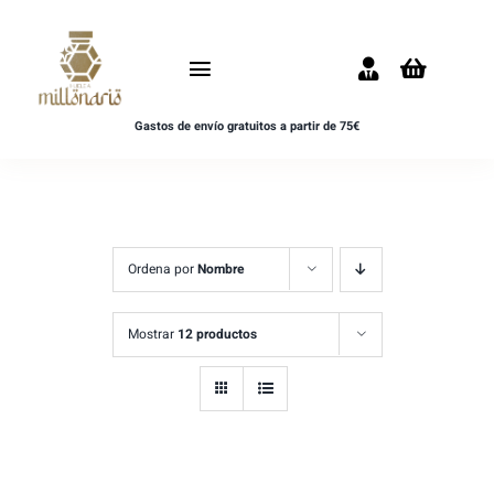
Saltar
al
Toggle
contenido
Navigation
Gastos de envío gratuitos a partir de 75€
Inicio
NOVEDADES
UNISEX
Ordena por
Nombre
HOMBRE
Mostrar
12 productos
MUJER
MUESTRAS