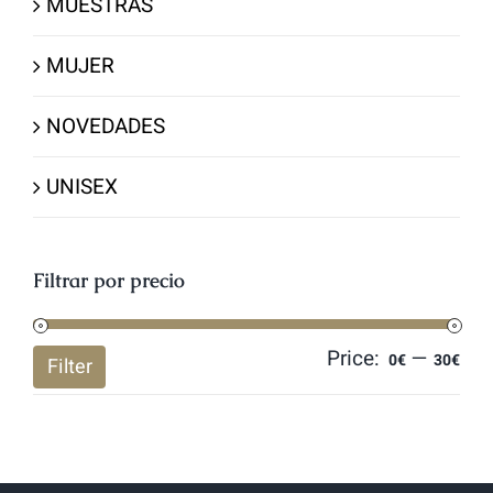
MUESTRAS
MUJER
NOVEDADES
UNISEX
Filtrar por precio
Price:
—
Mi
Ma
0€
30€
Filter
pri
pri