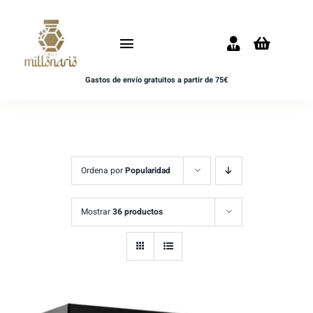
Saltar
al
Toggle
contenido
Navigation
Gastos de envío gratuitos a partir de 75€
Inicio
NOVEDADES
UNISEX
Ordena por
Popularidad
HOMBRE
Mostrar
36 productos
MUJER
MUESTRAS