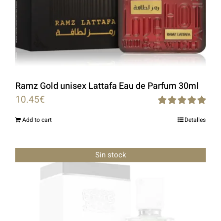
Ramz Gold unisex Lattafa Eau de Parfum 30ml
10.45
€
Rated
5.00
Add to cart
Detalles
out of 5
Sin stock