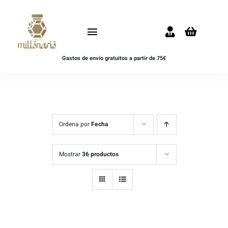
Saltar
al
Toggle
contenido
Navigation
Gastos de envío gratuitos a partir de 75€
Inicio
NOVEDADES
UNISEX
Ordena por
Fecha
HOMBRE
Mostrar
36 productos
MUJER
MUESTRAS