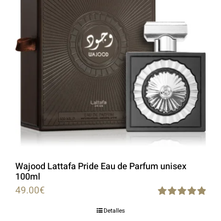
Wajood Lattafa Pride Eau de Parfum unisex
100ml
49.00
€
Rated
5.00
Detalles
out of 5