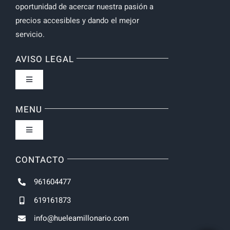
oportunidad de acercar nuestra pasión a
precios accesibles y dando el mejor
servicio.
AVISO LEGAL
Toggle
Navigation
Política de privacidad
MENU
Toggle
Navigation
Inicio
CONTACTO
961604477
NOVEDADES
619161873
info@hueleamillonario.com
UNISEX