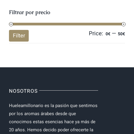
Filtrar por precio
Price:
—
Mi
Ma
0€
50€
Filter
pri
pri
NOSOTROS
Hueleamillonario es la pasión que sentimos
por los aromas árabes desde que
conocimos estas esencias hace ya más de
20 años. Hemos decido poder ofrecerte la