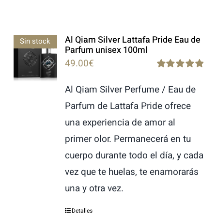
Al Qiam Silver Lattafa Pride Eau de
Sin stock
Parfum unisex 100ml
49.00
€
Rated
5.00
out of 5
Al Qiam Silver Perfume / Eau de
Parfum de Lattafa Pride ofrece
una experiencia de amor al
primer olor. Permanecerá en tu
cuerpo durante todo el día, y cada
vez que te huelas, te enamorarás
una y otra vez.
Detalles