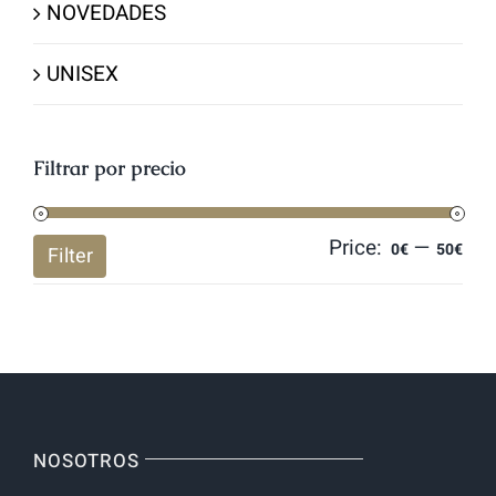
NOVEDADES
UNISEX
Filtrar por precio
Price:
—
Mi
Ma
0€
50€
Filter
pri
pri
NOSOTROS