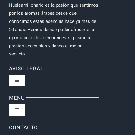
Hueleamillonario es la pasión que sentimos
por los aromas árabes desde que
conocimos estas esencias hace ya más de
20 años. Hemos decido poder ofrecerte la
oportunidad de acercar nuestra pasión a
precios accesibles y dando el mejor
servicio.
AVISO LEGAL
Toggle
Navigation
Política de privacidad
MENU
Toggle
Navigation
Inicio
CONTACTO