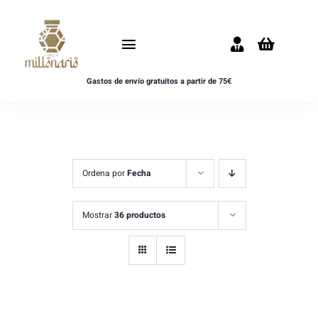
Saltar
al
Toggle
contenido
Navigation
Gastos de envío gratuitos a partir de 75€
Inicio
NOVEDADES
UNISEX
Ordena por
Fecha
HOMBRE
Mostrar
36 productos
MUJER
MUESTRAS