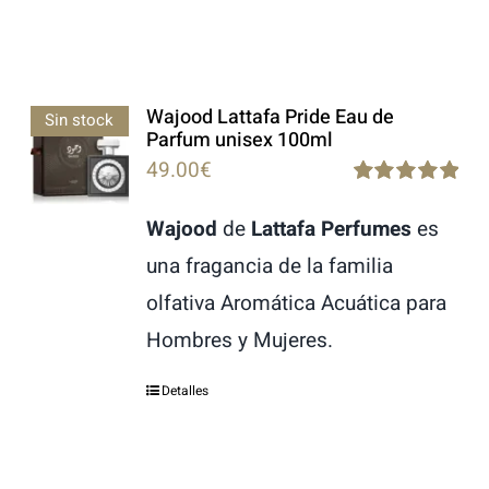
Wajood Lattafa Pride Eau de
Sin stock
Parfum unisex 100ml
49.00
€
Rated
5.00
out of 5
Wajood
de
Lattafa Perfumes
es
una fragancia de la familia
olfativa Aromática Acuática para
Hombres y Mujeres.
Detalles