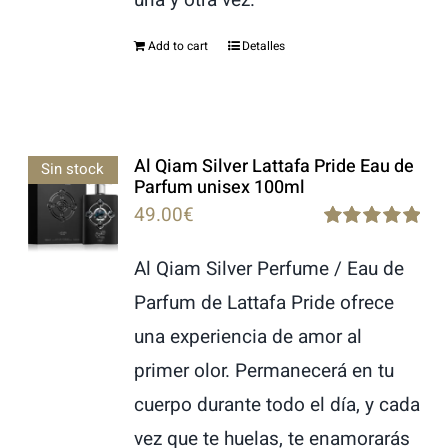
Add to cart
Detalles
Al Qiam Silver Lattafa Pride Eau de
Sin stock
Parfum unisex 100ml
49.00
€
Rated
5.00
out of 5
Al Qiam Silver Perfume / Eau de
Parfum de Lattafa Pride ofrece
una experiencia de amor al
primer olor. Permanecerá en tu
cuerpo durante todo el día, y cada
vez que te huelas, te enamorarás