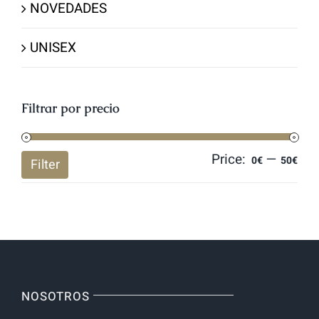
NOVEDADES
UNISEX
Filtrar por precio
Price:
—
Mi
Ma
0€
50€
Filter
pri
pri
NOSOTROS