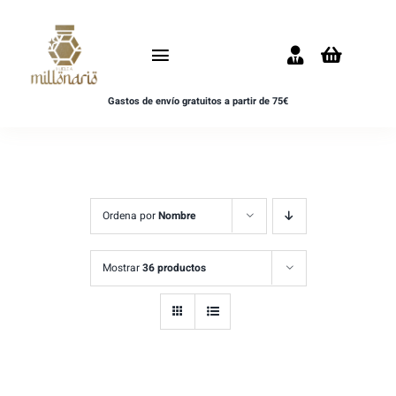
Saltar
al
Toggle
contenido
Navigation
Gastos de envío gratuitos a partir de 75€
Inicio
NOVEDADES
UNISEX
Ordena por
Nombre
HOMBRE
Mostrar
36 productos
MUJER
MUESTRAS