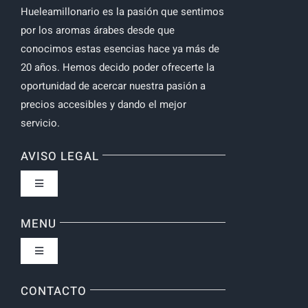
Hueleamillonario es la pasión que sentimos
por los aromas árabes desde que
conocimos estas esencias hace ya más de
20 años. Hemos decido poder ofrecerte la
oportunidad de acercar nuestra pasión a
precios accesibles y dando el mejor
servicio.
AVISO LEGAL
Toggle
Navigation
Política de privacidad
MENU
Toggle
Navigation
Inicio
CONTACTO