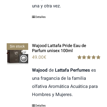
una y otra vez.
Detalles
Wajood Lattafa Pride Eau de
Sin stock
Parfum unisex 100ml
49.00
€
Rated
5.00
out of 5
Wajood
de
Lattafa Perfumes
es
una fragancia de la familia
olfativa Aromática Acuática para
Hombres y Mujeres.
Detalles