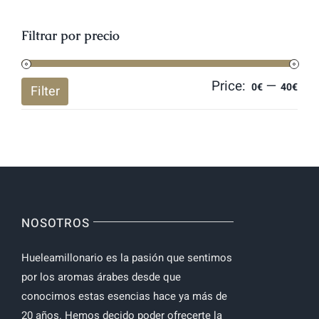
Filtrar por precio
Price:
—
Mi
Ma
0€
40€
Filter
pri
pri
NOSOTROS
Hueleamillonario es la pasión que sentimos
por los aromas árabes desde que
conocimos estas esencias hace ya más de
20 años. Hemos decido poder ofrecerte la