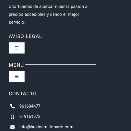
oportunidad de acercar nuestra pasión a
precios accesibles y dando el mejor
servicio.
AVISO LEGAL
Toggle
Navigation
Política de privacidad
MENU
Toggle
Navigation
Inicio
CONTACTO
961604477
NOVEDADES
619161873
info@hueleamillonario.com
UNISEX