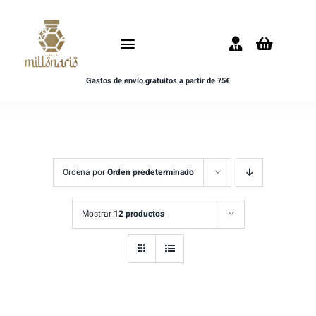
Saltar
al
Toggle
contenido
Navigation
Gastos de envío gratuitos a partir de 75€
Inicio
NOVEDADES
UNISEX
Ordena por
Orden predeterminado
HOMBRE
Mostrar
12 productos
MUJER
MUESTRAS