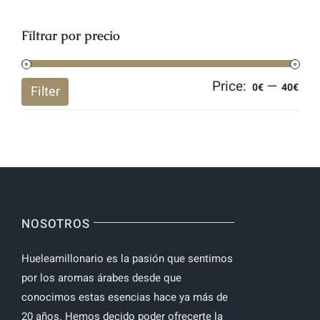
Filtrar por precio
Price:
—
Mi
Ma
0€
40€
Filter
pri
pri
NOSOTROS
Hueleamillonario es la pasión que sentimos
por los aromas árabes desde que
conocimos estas esencias hace ya más de
20 años. Hemos decido poder ofrecerte la