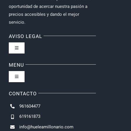
oportunidad de acercar nuestra pasión a
precios accesibles y dando el mejor
servicio.
AVISO LEGAL
Toggle
Navigation
Política de privacidad
MENU
Toggle
Navigation
Inicio
CONTACTO
961604477
NOVEDADES
619161873
info@hueleamillonario.com
UNISEX