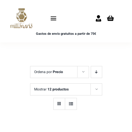
Saltar
al
Toggle
contenido
Navigation
Gastos de envío gratuitos a partir de 75€
Inicio
NOVEDADES
UNISEX
Ordena por
Precio
HOMBRE
Mostrar
12 productos
MUJER
MUESTRAS