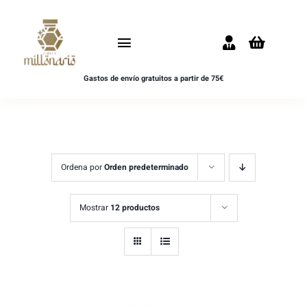
Saltar
al
Toggle
contenido
Navigation
Gastos de envío gratuitos a partir de 75€
Inicio
NOVEDADES
UNISEX
Ordena por
Orden predeterminado
HOMBRE
Mostrar
12 productos
MUJER
MUESTRAS