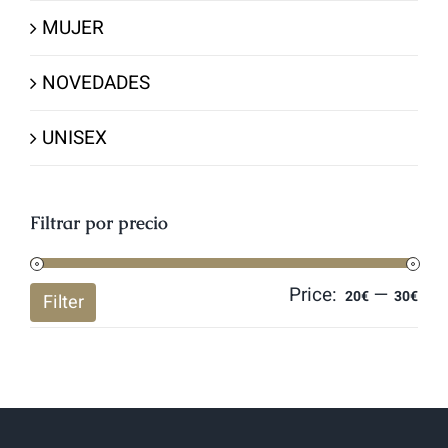
MUJER
NOVEDADES
UNISEX
Filtrar por precio
Price:
—
Mi
Ma
20€
30€
Filter
pri
pri