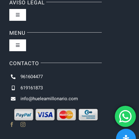
AVISO LEGAL
Toggle
Navigation
Política de privacidad
MENU
Toggle
Navigation
Inicio
CONTACTO
961604477
NOVEDADES
619161873
info@hueleamillonario.com
UNISEX
HOMBRE