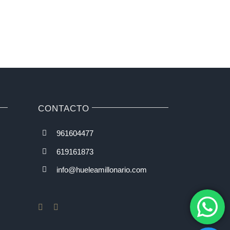
CONTACTO
961604477
619161873
info@hueleamillonario.com