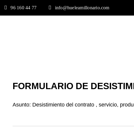
Saltar
96 160 44 77
info@hueleamillonario.com
al
contenido
FORMULARIO DE DESISTIM
Asunto: Desistimiento del contrato , servicio, prod