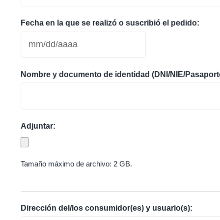
Fecha en la que se realizó o suscribió el pedido:
MM
barra
Nombre y documento de identidad (DNI/NIE/Pasaporte) 
DD
barra
AAAA
Adjuntar:
Tamaño máximo de archivo: 2 GB.
Dirección del/los consumidor(es) y usuario(s):