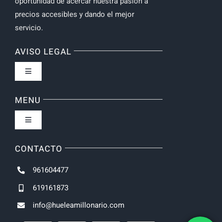
oportunidad de acercar nuestra pasión a
precios accesibles y dando el mejor
servicio.
AVISO LEGAL
Toggle
Navigation
Política de privacidad
MENU
Toggle
Navigation
Inicio
CONTACTO
961604477
NOVEDADES
619161873
info@hueleamillonario.com
UNISEX