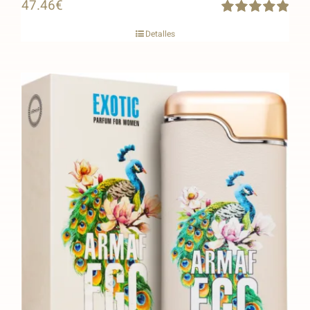
47.46
€
Rated
5.00
Detalles
out of 5