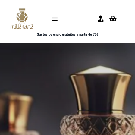
Saltar
al
Toggle
contenido
Navigation
Gastos de envío gratuitos a partir de 75€
Inicio
NOVEDADES
UNISEX
HOMBRE
MUJER
MUESTRAS