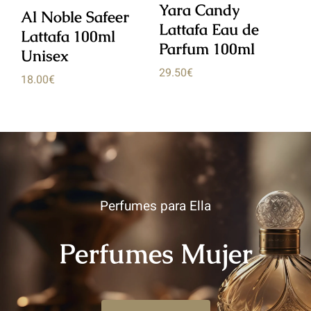
Yara Candy
Al Noble Safeer
L
Lattafa Eau de
Lattafa 100ml
1
e
Parfum 100ml
Unisex
21
29.50
€
18.00
€
Perfumes para Ella
Perfumes Mujer