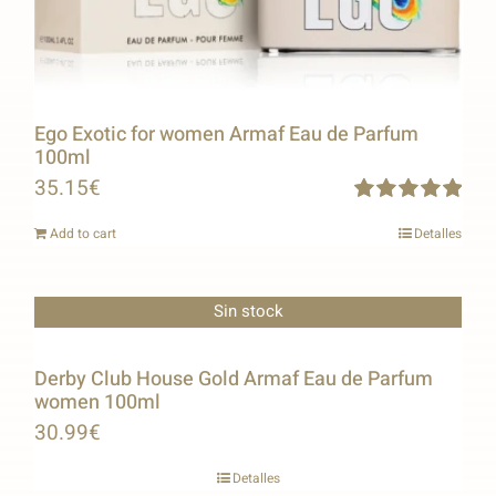
Ego Exotic for women Armaf Eau de Parfum
100ml
35.15
€
Rated
5.00
Add to cart
Detalles
out of 5
Sin stock
Derby Club House Gold Armaf Eau de Parfum
women 100ml
30.99
€
Detalles