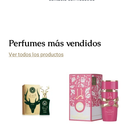
Perfumes más vendidos
Ver todos los productos
Add to cart
Add to cart
Detalles
Detalles
S