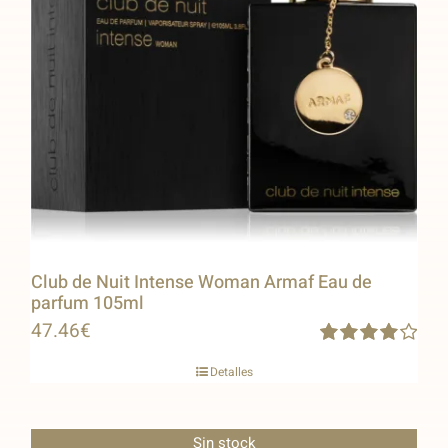
Club de Nuit Intense Woman Armaf Eau de
parfum 105ml
47.46
€
Rated
Detalles
4.00
out of
5
Sin stock