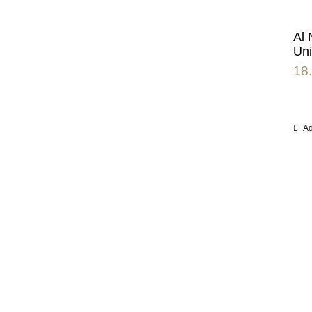
Al 
Un
18
Ad