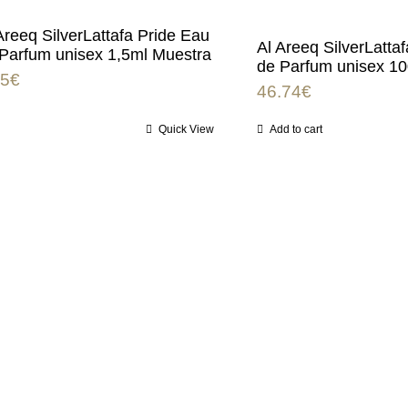
Areeq SilverLattafa Pride Eau
Al Areeq SilverLatta
Parfum unisex 1,5ml Muestra
de Parfum unisex 1
75
€
46.74
€
Quick View
Add to cart