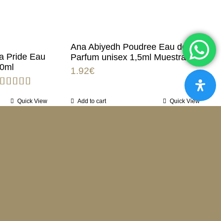
Ana Abiyedh Poudree Eau de
fa Pride Eau
Parfum unisex 1,5ml Muestra
00ml
1.92
€
Rated
5.00
Quick View
Add to cart
Quick View
out of 5
1
2
…
7
Siguiente