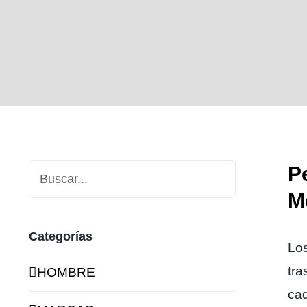
P
M
Categorías
Los
tra
HOMBRE
cad