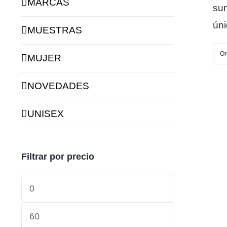
MARCAS
sum
úni
MUESTRAS
Or
MUJER
NOVEDADES
UNISEX
Filtrar por precio
Min
price
Max