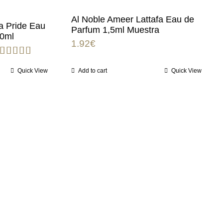
Al Noble Ameer Lattafa Eau de
fa Pride Eau
Parfum 1,5ml Muestra
00ml
1.92
€
Rated
5.00
Quick View
Add to cart
Quick View
out of 5