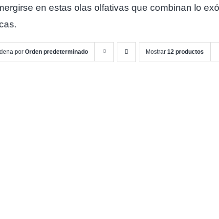
ergirse en estas olas olfativas que combinan lo exót
cas.
dena por
Orden predeterminado
Mostrar
12 productos