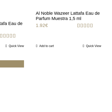
Al Noble Wazeer Lattafa Eau de
Parfum Muestra 1,5 ml
tafa Eau de
1.92
€
Rated
5.00
out of 5
Rated
5.00
Quick View
Add to cart
Quick View
out of 5