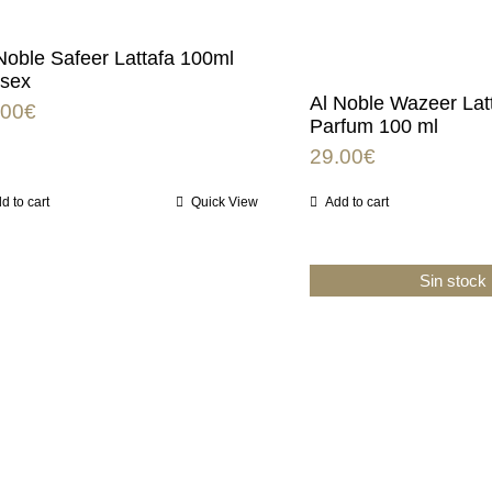
Noble Safeer Lattafa 100ml
isex
Al Noble Wazeer Lat
.00
€
Parfum 100 ml
29.00
€
d to cart
Quick View
Add to cart
Sin stock