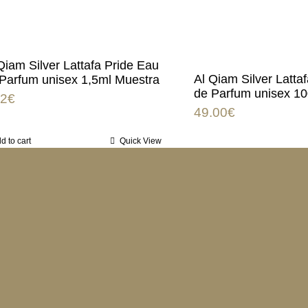
Qiam Silver Lattafa Pride Eau
Al Qiam Silver Latta
Parfum unisex 1,5ml Muestra
de Parfum unisex 1
92
€
49.00
€
d to cart
Quick View