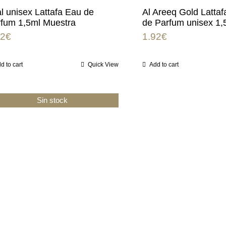
al unisex Lattafa Eau de
Al Areeq Gold Lattaf
fum 1,5ml Muestra
de Parfum unisex 1,
92
€
1.92
€
d to cart
Quick View
Add to cart
Sin stock