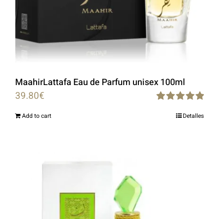
MaahirLattafa Eau de Parfum unisex 100ml
39.80
€
Rated
5.00
Add to cart
Detalles
out of 5