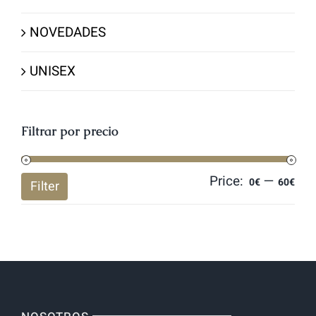
NOVEDADES
UNISEX
Filtrar por precio
Price:
—
Mi
Ma
0€
60€
Filter
pri
pri