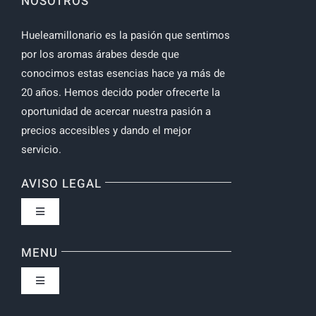
NOSOTROS
Hueleamillonario es la pasión que sentimos
por los aromas árabes desde que
conocimos estas esencias hace ya más de
20 años. Hemos decido poder ofrecerte la
oportunidad de acercar nuestra pasión a
precios accesibles y dando el mejor
servicio.
AVISO LEGAL
Toggle
Navigation
Política de privacidad
MENU
Toggle
Navigation