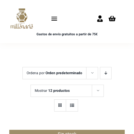
Saltar
al
Toggle
contenido
Navigation
Gastos de envío gratuitos a partir de 75€
Inicio
NOVEDADES
UNISEX
Ordena por
Orden predeterminado
HOMBRE
Mostrar
12 productos
MUJER
MUESTRAS
Sin stock