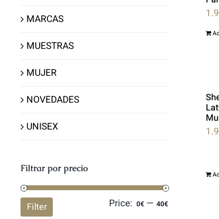
1.
MARCAS
Ad
MUESTRAS
MUJER
She
NOVEDADES
Lat
Mu
UNISEX
1.
Filtrar por precio
Ad
Price:
—
Min
Max
0€
40€
Filter