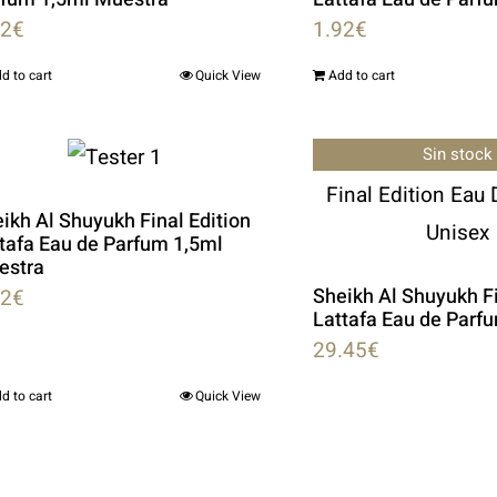
92
€
1.92
€
d to cart
Quick View
Add to cart
Sin stock
ikh Al Shuyukh Final Edition
tafa Eau de Parfum 1,5ml
estra
Sheikh Al Shuyukh Fi
92
€
Lattafa Eau de Parf
29.45
€
d to cart
Quick View