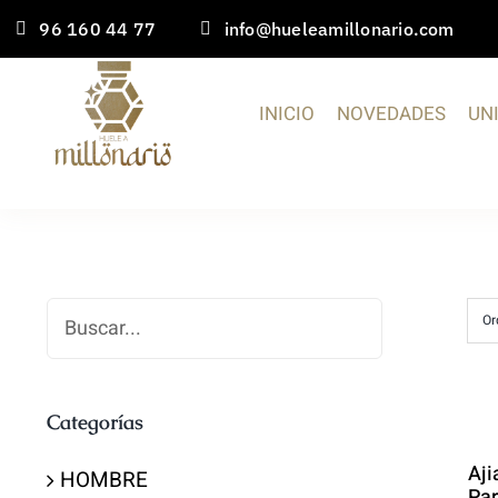
Saltar
96 160 44 77
info@hueleamillonario.com
al
contenido
INICIO
NOVEDADES
UN
Buscar
Or
Categorías
Aji
HOMBRE
Par