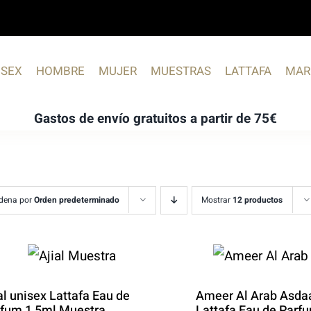
ISEX
HOMBRE
MUJER
MUESTRAS
LATTAFA
MAR
Gastos de envío gratuitos a partir de 75€
dena por
Orden predeterminado
Mostrar
12 productos
al unisex Lattafa Eau de
Ameer Al Arab Asdaa
fum 1,5ml Muestra
Lattafa Eau de Parf