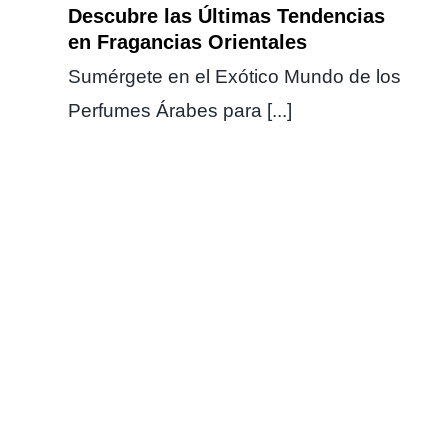
Descubre las Últimas Tendencias
en Fragancias Orientales
Sumérgete en el Exótico Mundo de los
Perfumes Árabes para [...]
Sumérgete en la Exótica
Fragancia de los Perfumes
Árabes: Una Oda a la Elegancia
y la Tradición