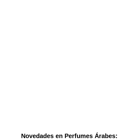
Novedades en Perfumes
Árabes: Descubre las Últimas
Tendencias en Fragancias
Orientales
Novedades en Perfumes Árabes: