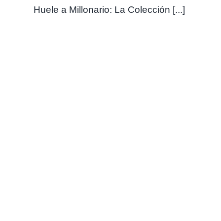
Huele a Millonario: La Colección [...]
Descubre la Elegancia de
Lattafa Pride: Perfumes
Exclusivos que Definen el Lujo