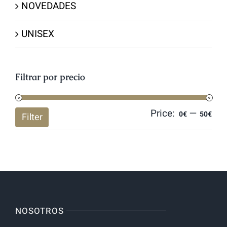
NOVEDADES
UNISEX
Filtrar por precio
Price:
—
Mi
Ma
0€
50€
Filter
pri
pri
NOSOTROS