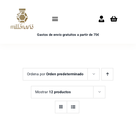
Saltar
al
Toggle
contenido
Navigation
Gastos de envío gratuitos a partir de 75€
Inicio
NOVEDADES
UNISEX
Ordena por
Orden predeterminado
HOMBRE
Mostrar
12 productos
MUJER
MUESTRAS