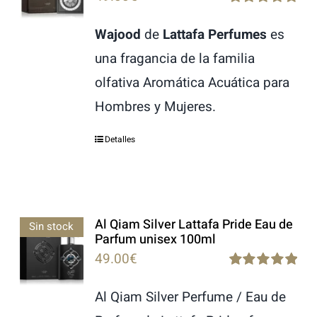
Rated
5.00
out of 5
Wajood
de
Lattafa Perfumes
es
una fragancia de la familia
olfativa Aromática Acuática para
Hombres y Mujeres.
Detalles
Al Qiam Silver Lattafa Pride Eau de
Sin stock
Parfum unisex 100ml
49.00
€
Rated
5.00
out of 5
Al Qiam Silver Perfume / Eau de