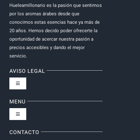
Hueleamillonario es la pasión que sentimos
por los aromas árabes desde que
conocimos estas esencias hace ya más de
20 años. Hemos decido poder ofrecerte la
oportunidad de acercar nuestra pasión a
precios accesibles y dando el mejor
servicio.
AVISO LEGAL
Toggle
Navigation
Política de privacidad
MENU
Toggle
Navigation
Inicio
CONTACTO