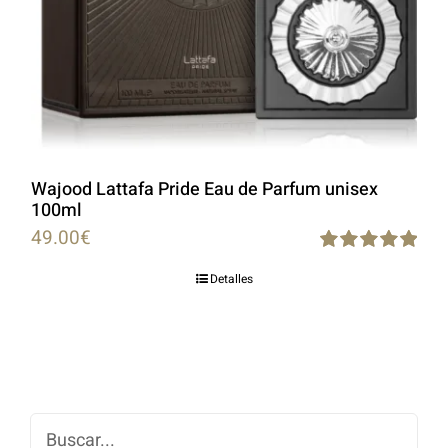
Wajood Lattafa Pride Eau de Parfum unisex
100ml
49.00
€
Rated
5.00
Detalles
out of 5
Buscar