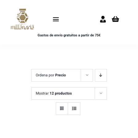
Saltar
al
Toggle
contenido
Navigation
Gastos de envío gratuitos a partir de 75€
Inicio
NOVEDADES
UNISEX
Ordena por
Precio
HOMBRE
Mostrar
12 productos
MUJER
MUESTRAS