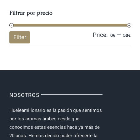
Filtrar por precio
Price:
—
Mi
Ma
0€
50€
Filter
pri
pri
NOSOTROS
Hueleamillonario es la pasión que sentimos
por los aromas árabes desde que
conocimos estas esencias hace ya más de
20 años. Hemos decido poder ofrecerte la