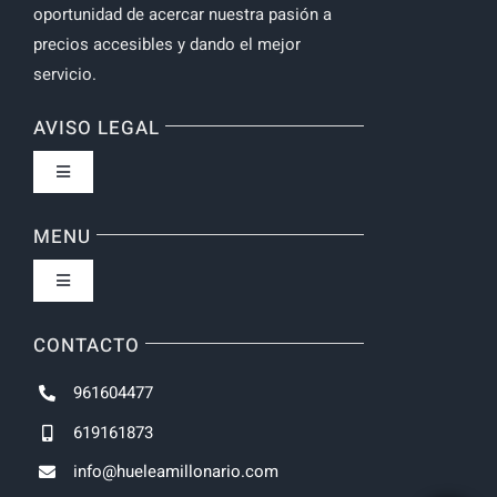
oportunidad de acercar nuestra pasión a
precios accesibles y dando el mejor
servicio.
AVISO LEGAL
Toggle
Navigation
Política de privacidad
MENU
Toggle
Navigation
Inicio
CONTACTO
961604477
NOVEDADES
619161873
info@hueleamillonario.com
UNISEX