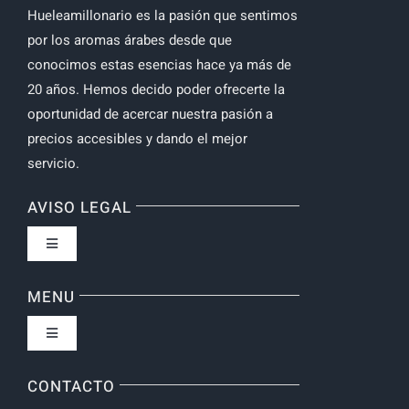
Hueleamillonario es la pasión que sentimos
por los aromas árabes desde que
conocimos estas esencias hace ya más de
20 años. Hemos decido poder ofrecerte la
oportunidad de acercar nuestra pasión a
precios accesibles y dando el mejor
servicio.
AVISO LEGAL
Toggle
Navigation
Política de privacidad
MENU
Toggle
Navigation
Inicio
CONTACTO