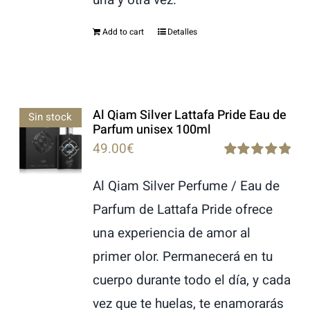
Add to cart
Detalles
Al Qiam Silver Lattafa Pride Eau de
Sin stock
Parfum unisex 100ml
49.00
€
Rated
5.00
out of 5
Al Qiam Silver Perfume / Eau de
Parfum de Lattafa Pride ofrece
una experiencia de amor al
primer olor. Permanecerá en tu
cuerpo durante todo el día, y cada
vez que te huelas, te enamorarás