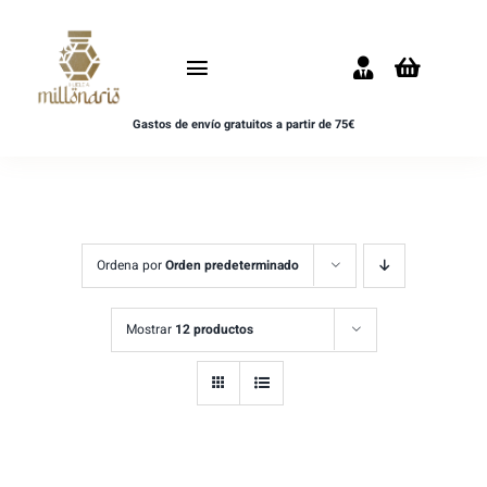
Saltar
al
Toggle
contenido
Navigation
Gastos de envío gratuitos a partir de 75€
Inicio
NOVEDADES
UNISEX
Ordena por
Orden predeterminado
HOMBRE
Mostrar
12 productos
MUJER
MUESTRAS