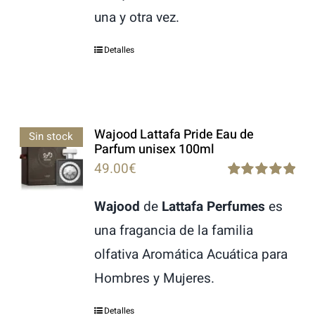
una y otra vez.
Detalles
Wajood Lattafa Pride Eau de
Sin stock
Parfum unisex 100ml
49.00
€
Rated
5.00
out of 5
Wajood
de
Lattafa Perfumes
es
una fragancia de la familia
olfativa Aromática Acuática para
Hombres y Mujeres.
Detalles