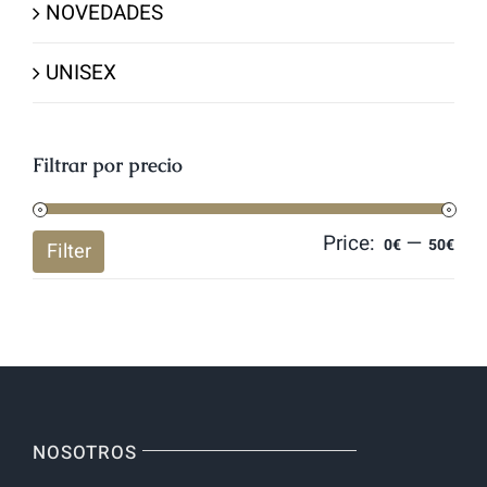
NOVEDADES
UNISEX
Filtrar por precio
Price:
—
Mi
Ma
0€
50€
Filter
pri
pri
NOSOTROS