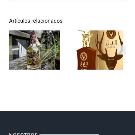
Artículos relacionados
Descubre la
Descubre la
Elegancia de
Exclusividad
Lattafa
de Asdaaf:
Pride:
Perfumes de
Perfumes
Lujo y
Exclusivos
Elegancia
que Definen
el Lujo