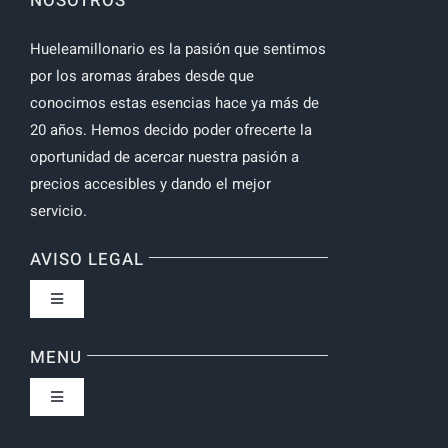
NOSOTROS
Hueleamillonario es la pasión que sentimos
por los aromas árabes desde que
conocimos estas esencias hace ya más de
20 años. Hemos decido poder ofrecerte la
oportunidad de acercar nuestra pasión a
precios accesibles y dando el mejor
servicio.
AVISO LEGAL
Toggle
Navigation
Política de privacidad
MENU
Toggle
Navigation