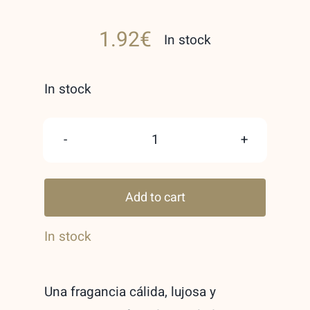
1.92
€
In stock
In stock
Ana
Abiyedh
Add to cart
Poudree
Eau
In stock
de
Parfum
Una fragancia cálida, lujosa y
unisex