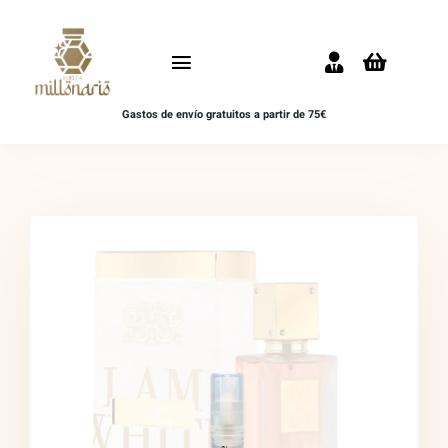
Saltar
al
Toggle
contenido
Navigation
Gastos de envío gratuitos a partir de 75€
Inicio
NOVEDADES
UNISEX
HOMBRE
MUJER
MUESTRAS