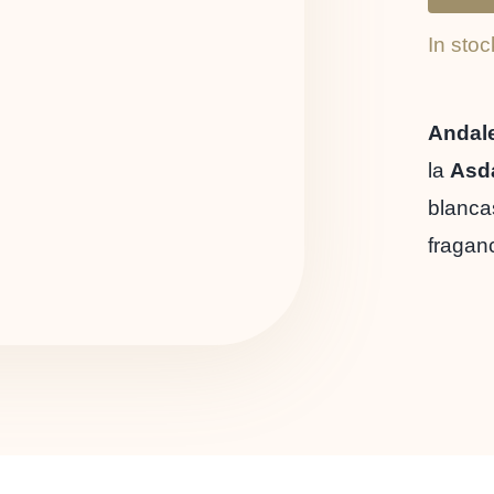
In stoc
Andale
la
Asd
blancas
fragan