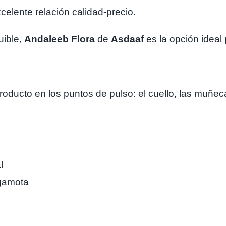
celente relación calidad-precio.
uible,
Andaleeb Flora
de
Asdaaf
es la opción ideal p
roducto en los puntos de pulso: el cuello, las muñeca
l
rgamota