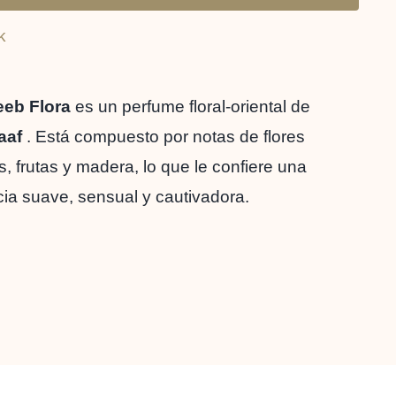
Asdaaf
k
100ml
By
Lattafa
eb Flora
es un perfume floral-oriental de
Eau
aaf
. Está compuesto por notas de flores
de
, frutas y madera, lo que le confiere una
Parfum
cia suave, sensual y cautivadora.
quantity