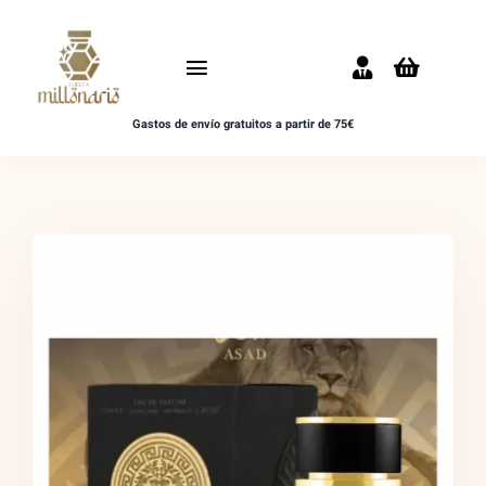
Saltar
al
Toggle
contenido
Navigation
Gastos de envío gratuitos a partir de 75€
Inicio
NOVEDADES
UNISEX
HOMBRE
MUJER
MUESTRAS