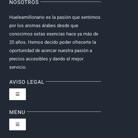
NOSOTROS
Hueleamillonario es la pasión que sentimos
por los aromas árabes desde que
conocimos estas esencias hace ya más de
20 años. Hemos decido poder ofrecerte la
oportunidad de acercar nuestra pasión a
precios accesibles y dando el mejor
servicio.
AVISO LEGAL
Toggle
Navigation
Política de privacidad
MENU
Toggle
Navigation