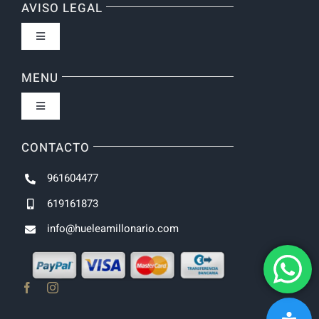
AVISO LEGAL
Toggle
Navigation
Política de privacidad
MENU
Toggle
Navigation
Inicio
CONTACTO
961604477
NOVEDADES
619161873
info@hueleamillonario.com
UNISEX
HOMBRE