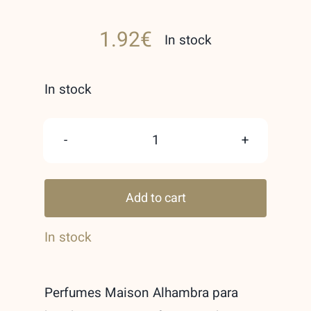
Rated
1
5.00
out of 5 based
1.92
€
on
customer
In stock
rating
In stock
Cassius
Maison
Add to cart
Alhambra
Unisex
In stock
1,5ml
Muestra
Perfumes Maison Alhambra para
quantity