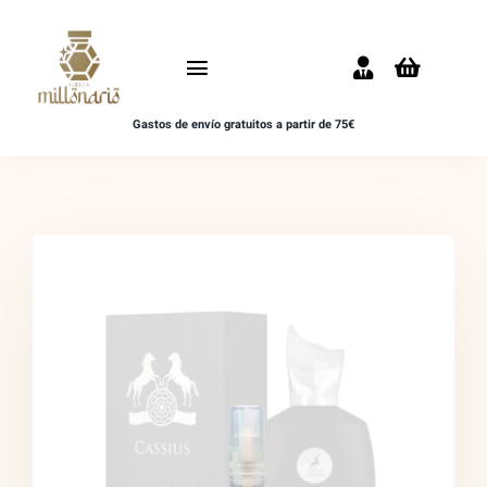
Saltar
al
Toggle
contenido
Navigation
Gastos de envío gratuitos a partir de 75€
Inicio
NOVEDADES
UNISEX
HOMBRE
MUJER
MUESTRAS