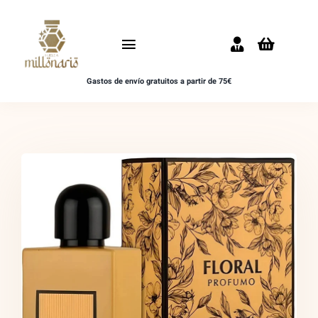
Saltar
al
Toggle
contenido
Navigation
Gastos de envío gratuitos a partir de 75€
Inicio
NOVEDADES
UNISEX
HOMBRE
MUJER
MUESTRAS