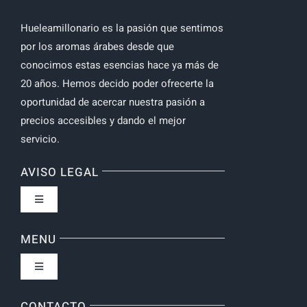
Hueleamillonario es la pasión que sentimos
por los aromas árabes desde que
conocimos estas esencias hace ya más de
20 años. Hemos decido poder ofrecerte la
oportunidad de acercar nuestra pasión a
precios accesibles y dando el mejor
servicio.
AVISO LEGAL
Toggle
Navigation
Política de privacidad
MENU
Toggle
Navigation
Inicio
CONTACTO