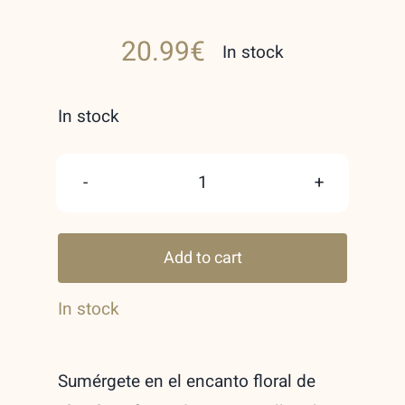
20.99
€
In stock
In stock
Floral
Profumo
Add to cart
for
women
In stock
Maison
Alhambra
Sumérgete en el encanto floral de
100ml