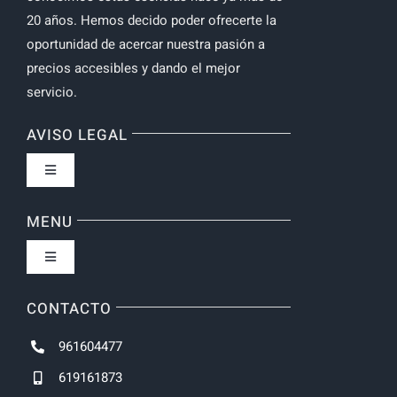
20 años. Hemos decido poder ofrecerte la
oportunidad de acercar nuestra pasión a
precios accesibles y dando el mejor
servicio.
AVISO LEGAL
Toggle
Navigation
Política de privacidad
MENU
Toggle
Navigation
Inicio
CONTACTO
961604477
NOVEDADES
619161873