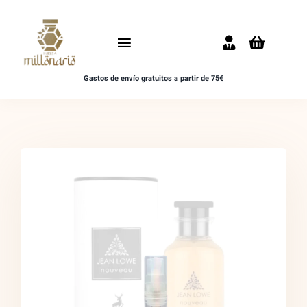
Saltar
al
Toggle
contenido
Navigation
Gastos de envío gratuitos a partir de 75€
Inicio
NOVEDADES
UNISEX
HOMBRE
MUJER
MUESTRAS