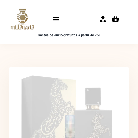
Saltar
al
Toggle
contenido
Navigation
Gastos de envío gratuitos a partir de 75€
Inicio
NOVEDADES
UNISEX
HOMBRE
MUJER
MUESTRAS