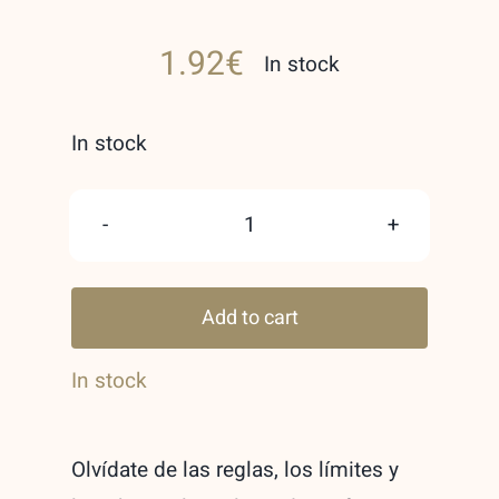
1.92
€
In stock
In stock
Lail
Maleki
Add to cart
unisex
Lattafa
In stock
Eau
de
Olvídate de las reglas, los límites y
Parfum