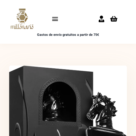
Saltar
al
Toggle
contenido
Navigation
Gastos de envío gratuitos a partir de 75€
Inicio
NOVEDADES
UNISEX
HOMBRE
MUJER
MUESTRAS