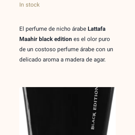
In stock
Eau
de
El perfume de nicho árabe
Lattafa
parfum
Maahir black edition
es el olor puro
unisex
de un costoso perfume árabe con un
100ml
delicado aroma a madera de agar.
quantity