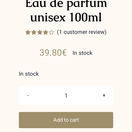
Eau de parfum
unisex 100ml
(
1
customer review)
Rated
1
4.00
out of
39.80
€
5 based on
In stock
customer
rating
In stock
Maahir
Black
Add to cart
Edition
Lattafa