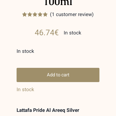
100ml
(
1
customer review)
Rated
1
5.00
out of 5 based
46.74
€
on
customer
In stock
rating
In stock
Al
Areeq
Add to cart
SilverLattafa
In stock
Pride
Eau
de
Lattafa Pride Al Areeq Silver