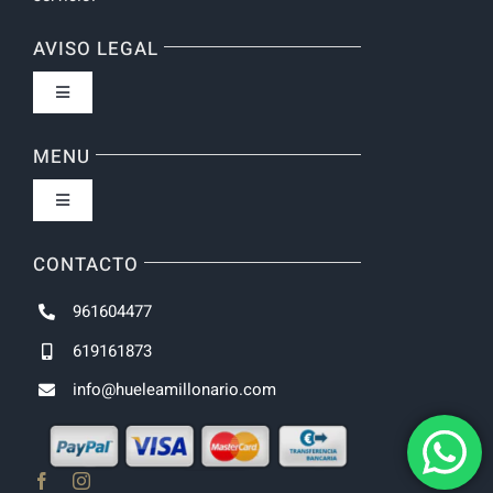
AVISO LEGAL
Toggle
Navigation
Política de privacidad
MENU
Toggle
Navigation
Inicio
CONTACTO
961604477
NOVEDADES
619161873
info@hueleamillonario.com
UNISEX
HOMBRE