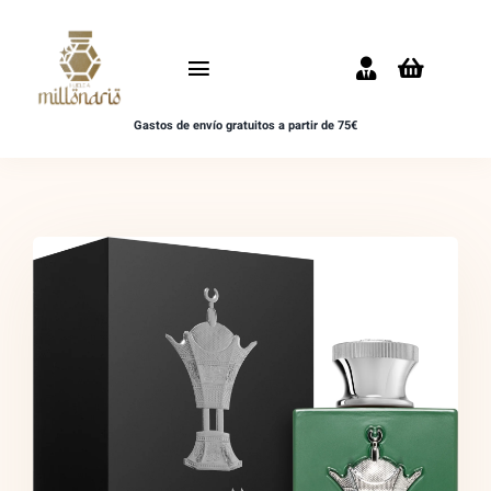
Saltar
al
Toggle
contenido
Navigation
Gastos de envío gratuitos a partir de 75€
Inicio
NOVEDADES
UNISEX
HOMBRE
MUJER
MUESTRAS