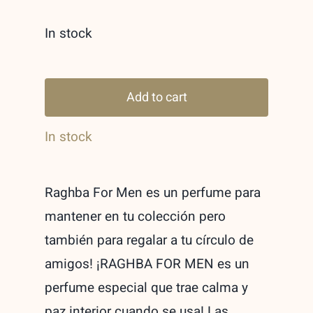
In stock
Raghba
Lattafa
Add to cart
For
In stock
Man
Limited
Edition
Raghba For Men es un perfume para
Eau
mantener en tu colección pero
de
también para regalar a tu círculo de
parfum
amigos!
¡RAGHBA FOR MEN es un
100ml
perfume especial que trae calma y
quantity
paz interior cuando se usa!
Las