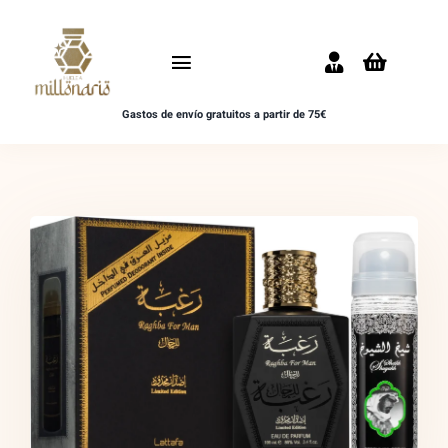
Saltar
al
Toggle
contenido
Navigation
Gastos de envío gratuitos a partir de 75€
Inicio
NOVEDADES
UNISEX
HOMBRE
MUJER
MUESTRAS