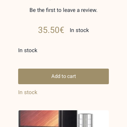
Be the first to leave a review.
35.50
€
In stock
In stock
Maison
Alhambra
Add to cart
Monocline
In stock
02
Edp
100ml
Unisex