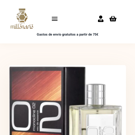
Saltar
al
Toggle
contenido
Navigation
Gastos de envío gratuitos a partir de 75€
Inicio
NOVEDADES
UNISEX
HOMBRE
MUJER
MUESTRAS