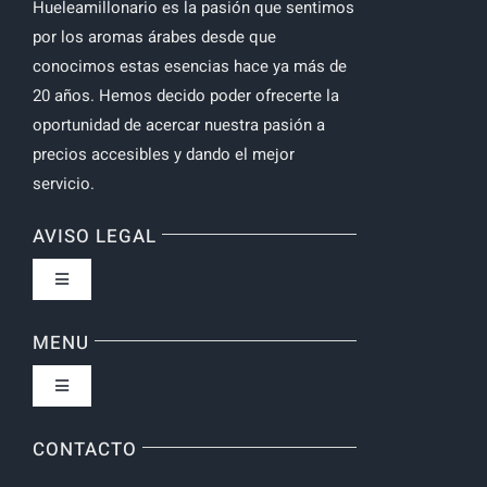
Hueleamillonario es la pasión que sentimos
por los aromas árabes desde que
conocimos estas esencias hace ya más de
20 años. Hemos decido poder ofrecerte la
oportunidad de acercar nuestra pasión a
precios accesibles y dando el mejor
servicio.
AVISO LEGAL
Toggle
Navigation
Política de privacidad
MENU
Toggle
Navigation
Inicio
CONTACTO