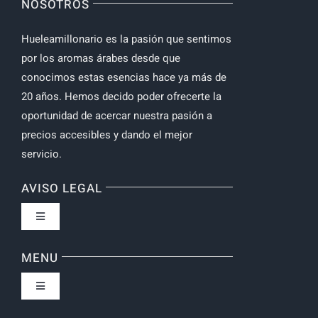
NOSOTROS
Hueleamillonario es la pasión que sentimos
por los aromas árabes desde que
conocimos estas esencias hace ya más de
20 años. Hemos decido poder ofrecerte la
oportunidad de acercar nuestra pasión a
precios accesibles y dando el mejor
servicio.
AVISO LEGAL
Toggle
Navigation
Política de privacidad
MENU
Toggle
Navigation