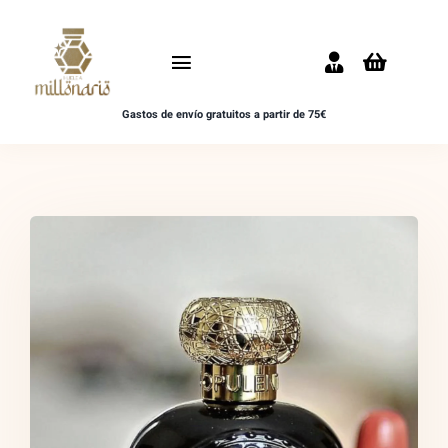
Saltar
al
Toggle
contenido
Navigation
Gastos de envío gratuitos a partir de 75€
Inicio
NOVEDADES
UNISEX
HOMBRE
MUJER
MUESTRAS