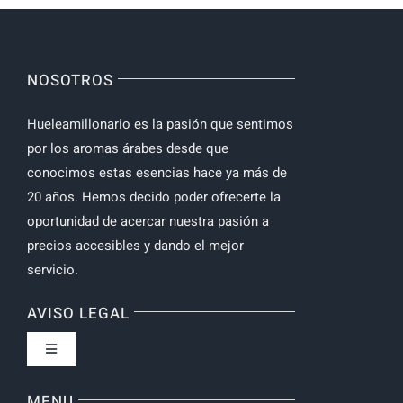
NOSOTROS
Hueleamillonario es la pasión que sentimos
por los aromas árabes desde que
conocimos estas esencias hace ya más de
20 años. Hemos decido poder ofrecerte la
oportunidad de acercar nuestra pasión a
precios accesibles y dando el mejor
servicio.
AVISO LEGAL
Toggle
Navigation
Política de privacidad
MENU