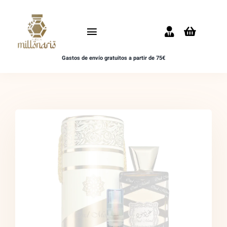
Saltar
al
Toggle
contenido
Navigation
Gastos de envío gratuitos a partir de 75€
Inicio
NOVEDADES
UNISEX
HOMBRE
MUJER
MUESTRAS