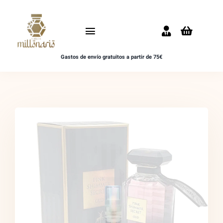
Saltar
al
Toggle
contenido
Navigation
Gastos de envío gratuitos a partir de 75€
Inicio
NOVEDADES
UNISEX
HOMBRE
MUJER
MUESTRAS