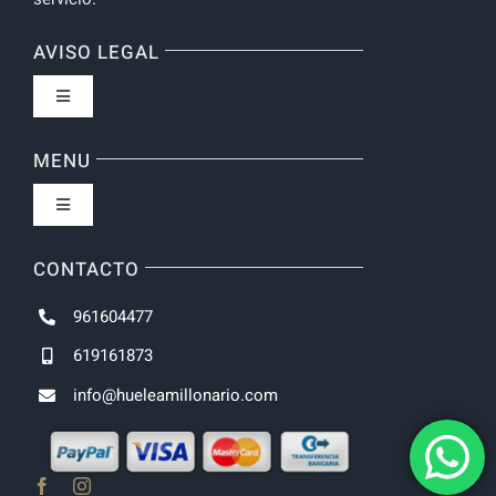
AVISO LEGAL
Toggle
Navigation
Política de privacidad
MENU
Toggle
Navigation
Inicio
CONTACTO
961604477
NOVEDADES
619161873
info@hueleamillonario.com
UNISEX
HOMBRE