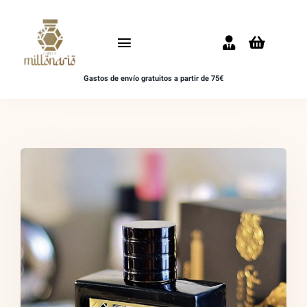
Saltar
al
Toggle
contenido
Navigation
Gastos de envío gratuitos a partir de 75€
Inicio
NOVEDADES
UNISEX
HOMBRE
MUJER
MUESTRAS