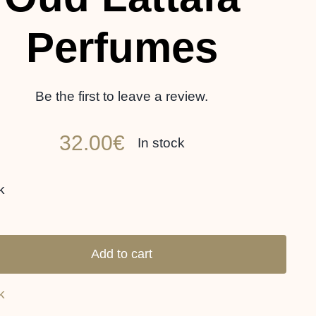
Perfumes
Be the first to leave a review.
32.00
€
In stock
k
Safwaan
L'autre
Add to cart
Oud
k
Lattafa