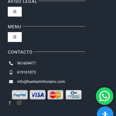
AVISO LEGAL
Toggle
Navigation
Política de privacidad
MENU
Toggle
Navigation
Inicio
CONTACTO
961604477
NOVEDADES
619161873
info@hueleamillonario.com
UNISEX
HOMBRE