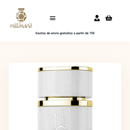
Saltar
al
Toggle
contenido
Navigation
Gastos de envío gratuitos a partir de 75€
Inicio
NOVEDADES
UNISEX
HOMBRE
MUJER
MUESTRAS