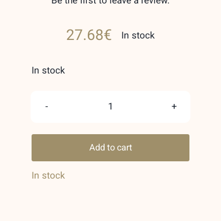
Be the first to leave a review.
27.68
€
In stock
In stock
Yara
Moi
Add to cart
Lattafa
Perfumes
In stock
quantity