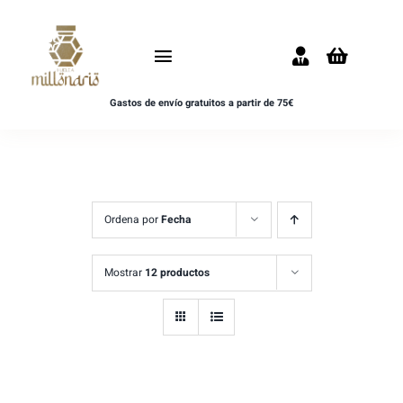
Saltar
al
Toggle
contenido
Navigation
Gastos de envío gratuitos a partir de 75€
Inicio
NOVEDADES
UNISEX
Ordena por
Fecha
HOMBRE
Mostrar
12 productos
MUJER
MUESTRAS