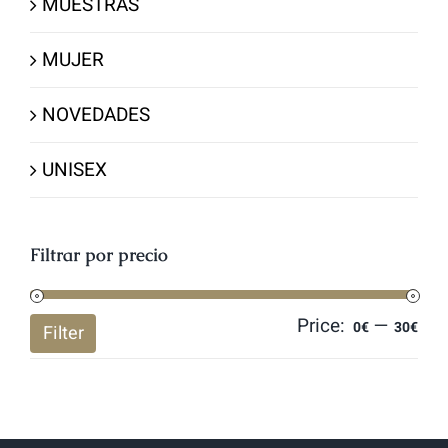
MUESTRAS
MUJER
NOVEDADES
UNISEX
Filtrar por precio
Price:
—
Mi
Ma
0€
30€
Filter
pri
pri