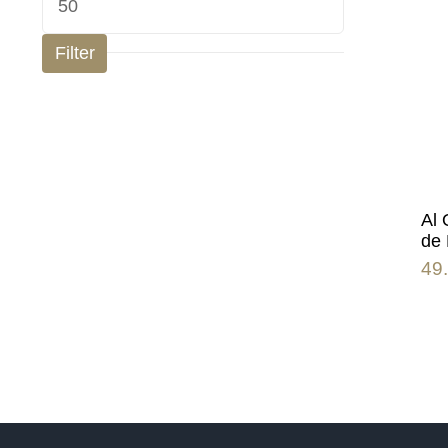
price
Filter
Al 
de 
49