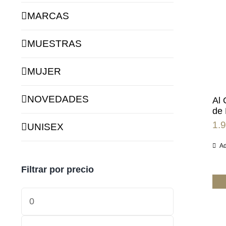
MARCAS
MUESTRAS
MUJER
NOVEDADES
Al 
de 
1.
UNISEX
Ad
Filtrar por precio
Min
price
Max