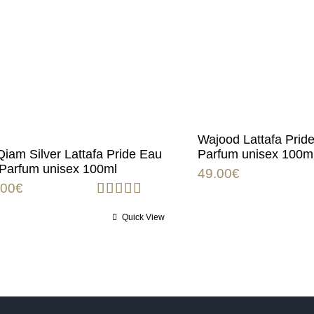
Wajood Lattafa Prid
Parfum unisex 100m
Qiam Silver Lattafa Pride Eau
Parfum unisex 100ml
49.00
€
.00
€
Rated
5.00
Quick View
out of 5