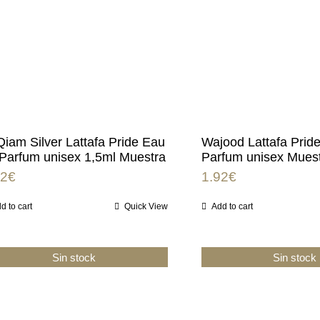
Qiam Silver Lattafa Pride Eau
Wajood Lattafa Prid
Parfum unisex 1,5ml Muestra
Parfum unisex Muest
92
€
1.92
€
d to cart
Quick View
Add to cart
Sin stock
Sin stock