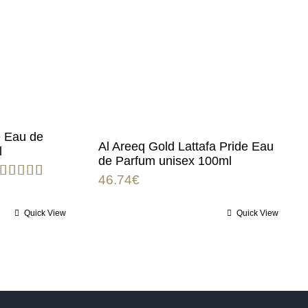
e Eau de
Al Areeq Gold Lattafa Pride Eau
l
de Parfum unisex 100ml
46.74
€
Rated
5.00
out of 5
Quick View
Quick View