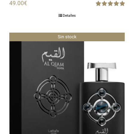
49.00
€
Rated
5.00
Detalles
out of 5
Sin stock