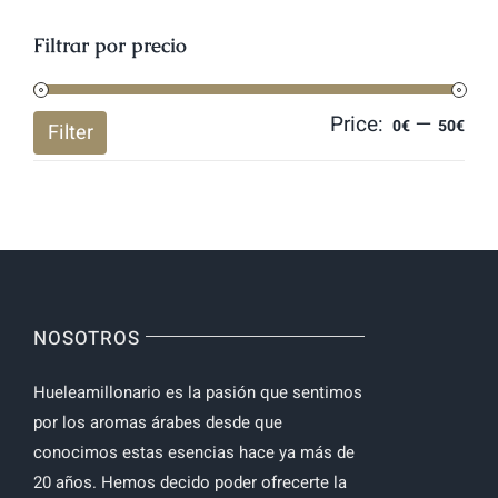
Filtrar por precio
Price:
—
Mi
Ma
0€
50€
Filter
pri
pri
NOSOTROS
Hueleamillonario es la pasión que sentimos
por los aromas árabes desde que
conocimos estas esencias hace ya más de
20 años. Hemos decido poder ofrecerte la