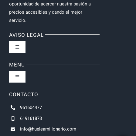
oportunidad de acercar nuestra pasión a
precios accesibles y dando el mejor
servicio.
AVISO LEGAL
Toggle
Navigation
Política de privacidad
MENU
Toggle
Navigation
Inicio
CONTACTO
961604477
NOVEDADES
619161873
info@hueleamillonario.com
UNISEX