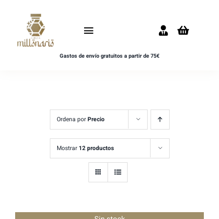
Saltar
al
Toggle
contenido
Navigation
Gastos de envío gratuitos a partir de 75€
Inicio
NOVEDADES
UNISEX
Ordena por
Precio
HOMBRE
Mostrar
12 productos
MUJER
MUESTRAS
Sin stock