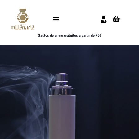
Saltar
al
Toggle
contenido
Navigation
Gastos de envío gratuitos a partir de 75€
Inicio
NOVEDADES
UNISEX
HOMBRE
MUJER
MUESTRAS