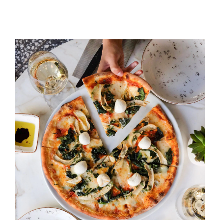
Thin crust spinach and
mozzarella pizza