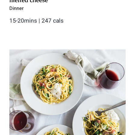
Dinner
15-20mins | 247 cals
Creamy miso brussels sprout
fettucine