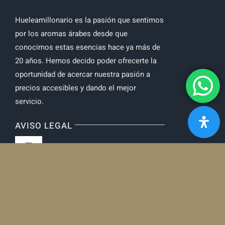
Hueleamillonario es la pasión que sentimos
por los aromas árabes desde que
conocimos estas esencias hace ya más de
20 años. Hemos decido poder ofrecerte la
oportunidad de acercar nuestra pasión a
precios accesibles y dando el mejor
servicio.
AVISO LEGAL
Toggle
Navigation
Política de privacidad
MENU
Toggle
Navigation
Inicio
CONTACTO