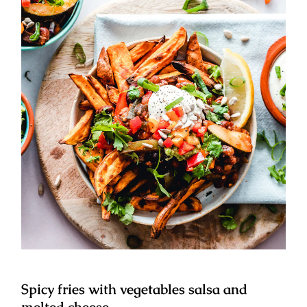
Spicy fries with vegetables salsa
and melted cheese
Spicy fries with vegetables salsa and
melted cheese