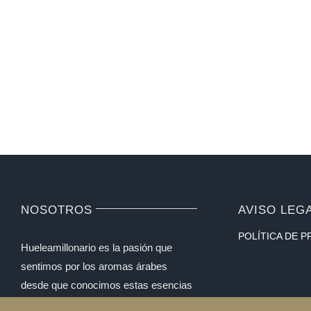
breakfast brunch
NOSOTROS
AVISO LEG
POLÍTICA DE P
Hueleamillonario es la pasión que
sentimos por los aromas árabes
desde que conocimos estas esencias
hace ya más de 20 años. Hemos