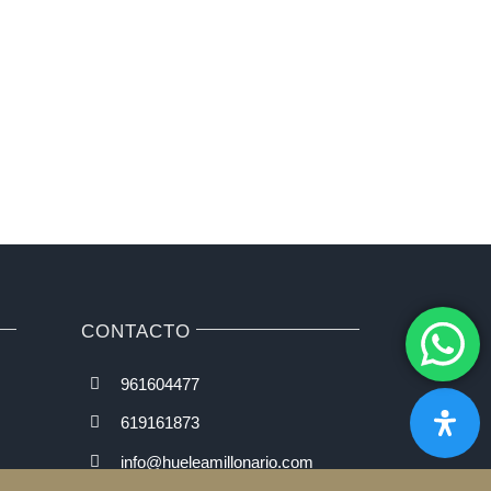
CONTACTO
961604477
619161873
info@hueleamillonario.com