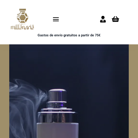
Saltar
al
Toggle
contenido
Navigation
Gastos de envío gratuitos a partir de 75€
Inicio
NOVEDADES
UNISEX
HOMBRE
MUJER
MUESTRAS