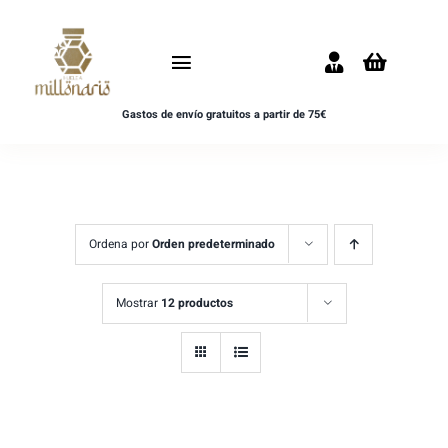
Saltar
al
Toggle
contenido
Navigation
Gastos de envío gratuitos a partir de 75€
Inicio
NOVEDADES
UNISEX
Ordena por
Orden predeterminado
HOMBRE
Mostrar
12 productos
MUJER
MUESTRAS