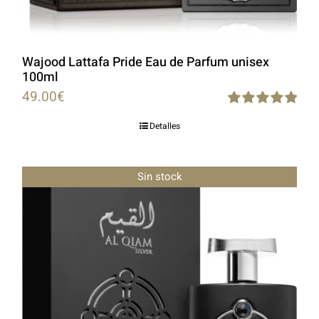
Wajood Lattafa Pride Eau de Parfum unisex
100ml
49.00
€
Rated
5.00
Detalles
out of 5
Sin stock