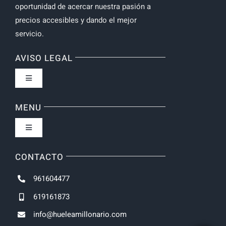
oportunidad de acercar nuestra pasión a
precios accesibles y dando el mejor
servicio.
AVISO LEGAL
Toggle
Navigation
Política de privacidad
MENU
Toggle
Navigation
Inicio
CONTACTO
961604477
NOVEDADES
619161873
info@hueleamillonario.com
UNISEX