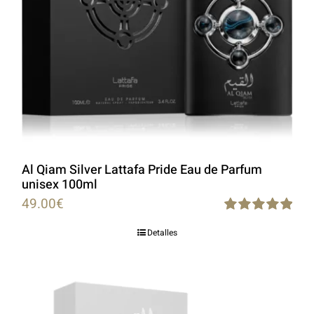
Al Qiam Silver Lattafa Pride Eau de Parfum
unisex 100ml
49.00
€
Rated
5.00
Detalles
out of 5