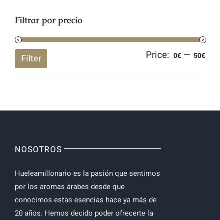
Filtrar por precio
Price:
—
Mi
Ma
0€
50€
Filter
pri
pri
NOSOTROS
Hueleamillonario es la pasión que sentimos
por los aromas árabes desde que
conocimos estas esencias hace ya más de
20 años. Hemos decido poder ofrecerte la